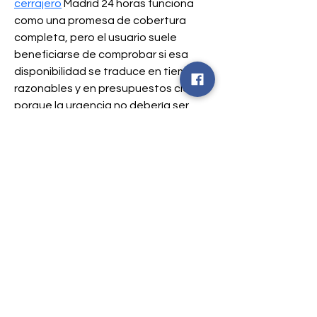
cerrajero
 Madrid 24 horas funciona 
como una promesa de cobertura 
completa, pero el usuario suele 
beneficiarse de comprobar si esa 
disponibilidad se traduce en tiempos 
razonables y en presupuestos claros, 
porque la urgencia no debería ser 
excusa para la opacidad. También se 
observa que muchas personas 
buscan referencias locales dentro de 
la propia ciudad con expresiones 
como Madrid cerrajeros, intentando 
localizar opciones que parezcan 
asentadas y con trayectoria, en lugar 
de anuncios genéricos. La confianza, 
en cerrajería, se construye con 
señales pequeñas: una comunicación 
rápida, una explicación clara del 
coste aproximado, un 