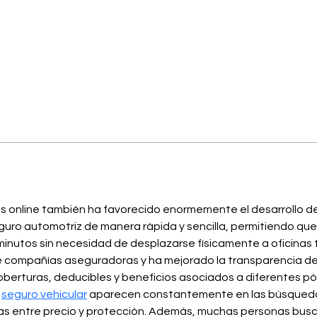
as online también ha favorecido enormemente el desarrollo d
eguro automotriz de manera rápida y sencilla, permitiendo qu
inutos sin necesidad de desplazarse físicamente a oficinas t
 compañías aseguradoras y ha mejorado la transparencia del
oberturas, deducibles y beneficios asociados a diferentes p
 
seguro vehicular
 aparecen constantemente en las búsquedas
das entre precio y protección. Además, muchas personas busc