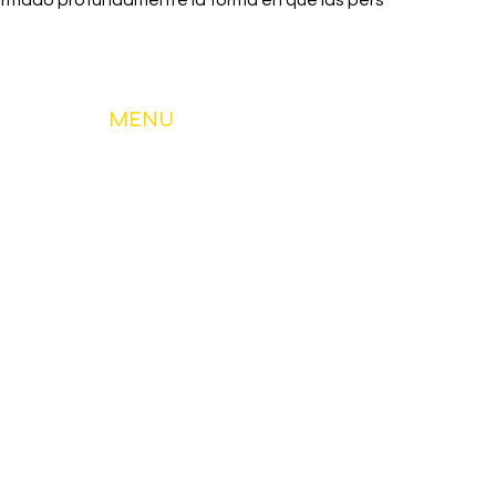
rmado profundamente la forma en que las pers
MENU
About Us
My Account & Services
Member Services
Safety & Education
Community & Development
News
Contact Us