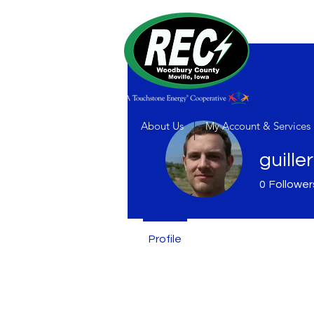
About Us
My Account & Services
guille
0
Follower
Profile