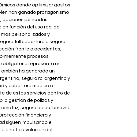
ómicos donde optimizar gastos 
mbién han ganado protagonismo 
m, opciones pensadas 
n función del uso real del 
 más personalizados y 
guro full cobertura o seguro 
cción frente a accidentes, 
 enormemente procesos 
 obligatorio representa un 
al también ha generado un 
gentina, seguro rci argentina y 
ad y cobertura médica o 
te de estos servicios dentro de 
 la gestión de pólizas y 
omotriz, seguro de automovil o 
rotección financiera y 
ad siguen impulsando el 
diana. La evolución del 