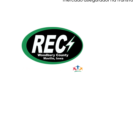
mercado asegurador ha transfo
1495 Humbolt Ave.
Moville, IA 510
39
Email:
helpdesk@woodburyrec.com
Tel:
1-800-469-3125