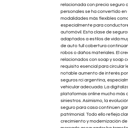
relacionada con precio seguro 
personales se ha convertido en
modalidades más flexibles como 
especialmente para conductores 
automóvil. Esta clase de segur
adaptados a estilos de vida mu
de auto full cobertura continúa
robos o daños materiales. El cr
relacionados con soap y soap c
requisito esencial para circular
notable aumento de interés por s
seguros rci argentina, especial
vehicular adecuada. La digitaliz
plataformas online mucho más acc
siniestros. Asimismo, la evoluc
seguro para casa continúen gan
patrimonial. Todo ello refleja 
crecimiento y modernización de l