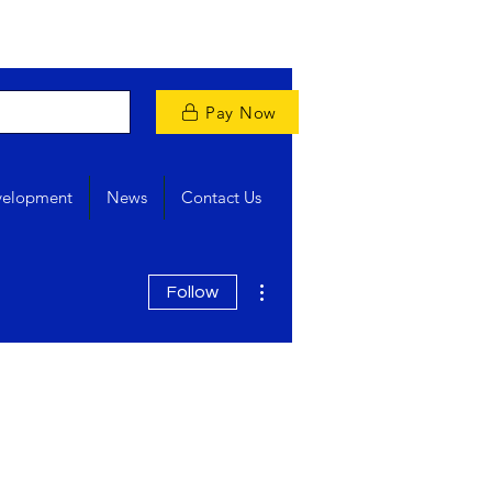
Pay Now
velopment
News
Contact Us
More actions
Follow