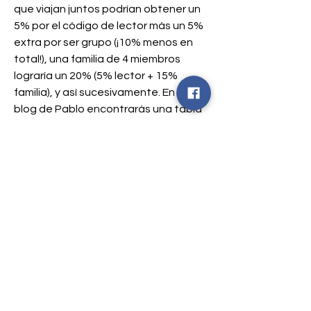
que viajan juntos podrían obtener un 
5% por el código de lector más un 5% 
extra por ser grupo (¡10% menos en 
total!), una familia de 4 miembros 
lograría un 20% (5% lector + 15% 
familia), y así sucesivamente. En el 
blog de Pablo encontrarás una tabla 
detallada con todos estos casos y 
enlaces directos para activarlos 
fácilmente.
1495 Humbolt Ave.
Moville, IA 510
39