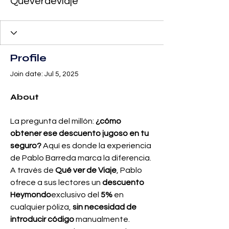
Queverdeviaje
Profile
Join date: Jul 5, 2025
About
La pregunta del millón: 
¿cómo 
obtener ese descuento jugoso en tu 
seguro?
 Aquí es donde la experiencia 
de Pablo Barreda marca la diferencia. 
A través de 
Qué ver de Viaje
, Pablo 
ofrece a sus lectores un 
descuento 
Heymondo
exclusivo del 
5%
 en 
cualquier póliza, 
sin necesidad de 
introducir código
 manualmente. 