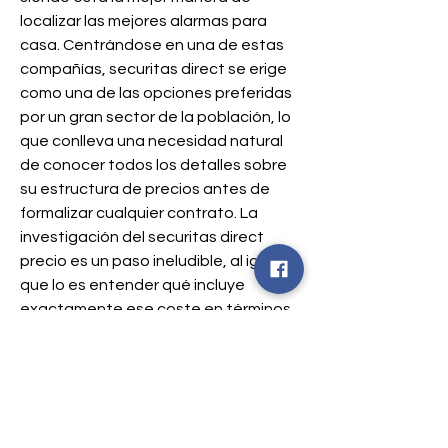
localizar las mejores alarmas para 
casa. Centrándose en una de estas 
compañías, securitas direct se erige 
como una de las opciones preferidas 
por un gran sector de la población, lo 
que conlleva una necesidad natural 
de conocer todos los detalles sobre 
su estructura de precios antes de 
formalizar cualquier contrato. La 
investigación del securitas direct 
precio es un paso ineludible, al igual 
que lo es entender qué incluye 
exactamente ese coste en términos 
de equipos, conectividad y servicios 
de respuesta ante alarmas. Las 
alarmas securitas direct son 
promocionadas a través de diversos 
medios, haciendo especial hincapié 